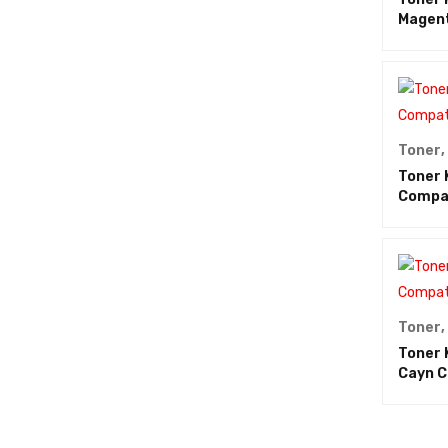
Magent
Toner
,
Toner 
Compat
Toner
,
Toner 
Cayn C