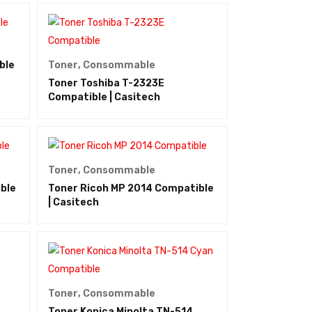
ble
Toner
,
Consommable
Toner Toshiba T-2323E
Compatible | Casitech
Toner
,
Consommable
ble
Toner Ricoh MP 2014 Compatible
| Casitech
Toner
,
Consommable
Toner Konica Minolta TN-514