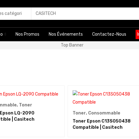
fo
Nos Promos
Nos Événements
Contactez-Nous
mmable
,
Toner
 Epson LQ-2090
Toner
,
Consommable
ible | Casitech
Toner Epson C13S050438
Compatible | Casitech