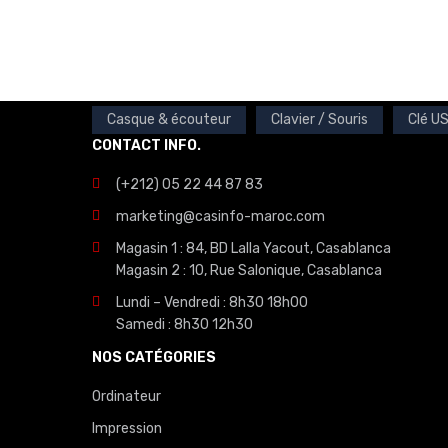
Casque & écouteur
Clavier / Souris
Clé U
CONTACT INFO.
(+212) 05 22 44 87 83
marketing@casinfo-maroc.com
Magasin 1 : 84, BD Lalla Yacout, Casablanca
Magasin 2 : 10, Rue Salonique, Casablanca
Lundi – Vendredi : 8h30 18h00
Samedi : 8h30 12h30
NOS CATÉGORIES
Ordinateur
Impression