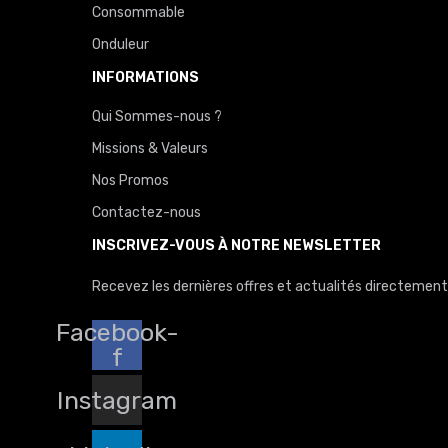
Consommable
Onduleur
INFORMATIONS
Qui Sommes-nous ?
Missions & Valeurs
Nos Promos
Contactez-nous
INSCRIVEZ-VOUS À NOTRE NEWSLETTER
Recevez les dernières offres et actualités directement
Facebook-
f
Instagram