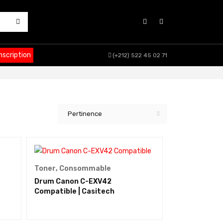
Inscription
(+212) 522 45 02 71
Pertinence
Toner
,
Consommable
Drum Canon C-EXV42
Compatible | Casitech