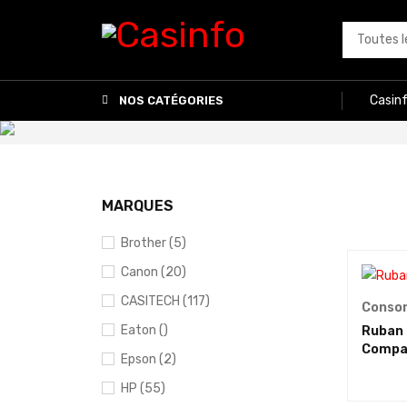
Casin
NOS CATÉGORIES
MARQUES
Brother
(5)
Canon
(20)
CASITECH
(117)
Conso
Eaton
()
Ruban
Compat
Epson
(2)
HP
(55)