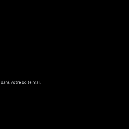
 dans votre boîte mail.