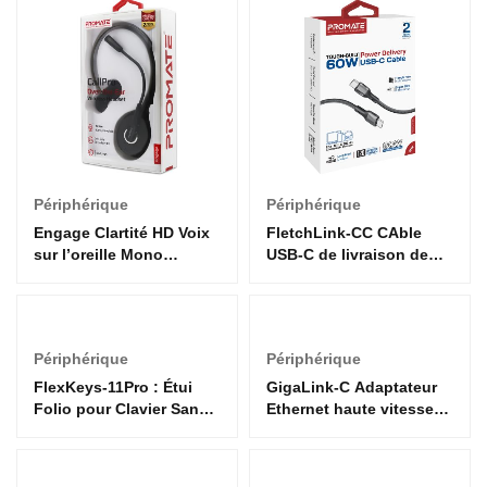
Périphérique
Périphérique
Engage Clartité HD Voix
FletchLink-CC CAble
sur l’oreille Mono
USB-C de livraison de
Earphone
puissance de 60 W
Tough-Built
Périphérique
Périphérique
FlexKeys-11Pro : Étui
GigaLink-C Adaptateur
Folio pour Clavier Sans
Ethernet haute vitesse
Fil – Rétroéclairage &
USB-C vers Gigabit
Connecteur Intelligent