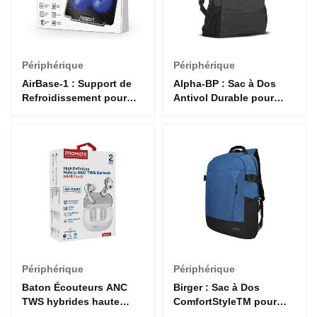
Périphérique
Périphérique
AirBase-1 : Support de
Alpha-BP : Sac à Dos
Refroidissement pour
Antivol Durable pour
Ordinateur Portable –
Ordinateur 15,6 Pouces –
Ventilateur Silencieux et
Compartiment Sécurisé
Efficace
et Confort Optimal
Périphérique
Périphérique
Baton Écouteurs ANC
Birger : Sac à Dos
TWS hybrides haute
ComfortStyleTM pour
définition avec
Ordinateur Portable 15,6