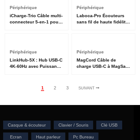
Périphérique
Périphérique
iCharge-Trio Câble multi-
Laboca-Pro Écouteurs
connecteur 5-en-1 pour
sans fil de haute fidélité
la charge et le transfert
surface
de données avec
chargeur Apple Watch
Périphérique
Périphérique
LinkHub-5X : Hub USB-C
MagCord Câble de
4K-60Hz avec Puissance
charge USB-C à MagSafe
100W et Fonctions
3 de haute tension de
Multiples
résistance 140W pour
MacBook
1
2
3
SUIVANT
Casque & écouteur
Clavier / Souris
Clé USB
Ecran
Haut parleur
Pc Bureau