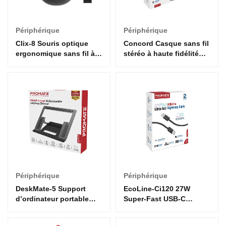
Périphérique
Périphérique
Clix-8 Souris optique
Concord Casque sans fil
ergonomique sans fil à
stéréo à haute fidélité
2,4 GHz
ANC
Périphérique
Périphérique
DeskMate-5 Support
EcoLine-Ci120 27W
d’ordinateur portable
Super-Fast USB-C
réglable à plusieurs
Lightning Cable
niveaux