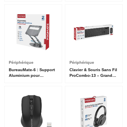
IntelliTouch
Pouces – Design avec
Grands Compartiments
Périphérique
Périphérique
BureauMate-6 : Support
Clavier & Souris Sans Fil
Aluminium pour
ProCombo-13 – Grand
Ordinateur Portable –
Format, Confort &
Réglable et
Élégance
Ergonomique