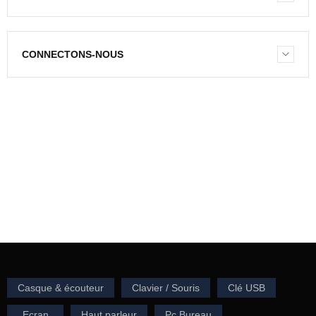
CONNECTONS-NOUS
NEWSLETTER
Entrez votre e-mail pour recevoir notre newsletter.
Casque & écouteur
Clavier / Souris
Clé USB
Ecran
Haut parleur
Pc Bureau