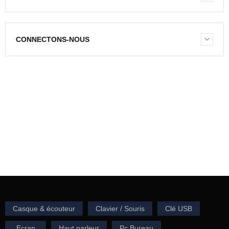
CONNECTONS-NOUS
NEWSLETTER
Entrez votre e-mail pour recevoir notre newsletter.
Casque & écouteur
Clavier / Souris
Clé USB
Ecran
Haut parleur
Pc Bureau