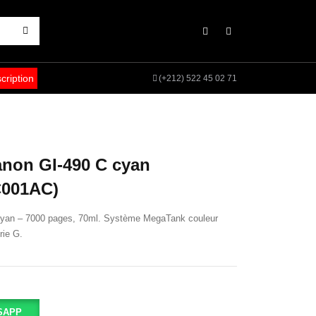
scription
(+212) 522 45 02 71
anon GI-490 C cyan
C001AC)
 cyan – 7000 pages, 70ml. Système MegaTank couleur
rie G.
SAPP