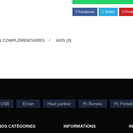
Facebook
Twitter
Pinte
S COMPLÉMENTAIRES
AVIS (0)
 USB
Ecran
Haut parleur
Pc Bureau
Pc Portab
NOS CATÉGORIES
INFORMATIONS
I