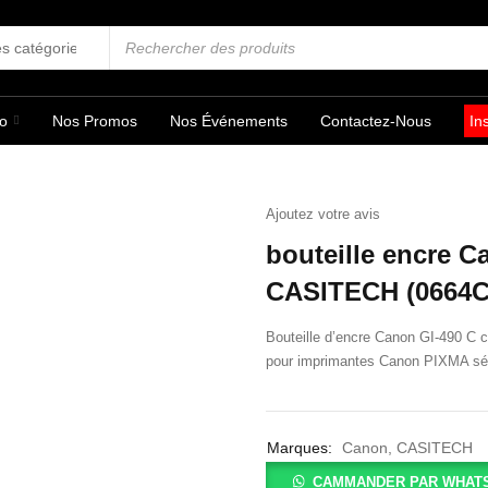
fo
Nos Promos
Nos Événements
Contactez-Nous
In
Ajoutez votre avis
bouteille encre C
CASITECH (0664
Bouteille d’encre Canon GI-490 C
pour imprimantes Canon PIXMA sé
Marques:
Canon
,
CASITECH
CAMMANDER PAR WHAT