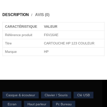
DESCRIPTION
AVIS (0)
CARACTÉRISTIQUE
VALEUR
Référence produit
F6V16AE
Titre
CARTOUCHE HP 123 COULEUR
Marque
HP
Casque & écouteur
Clavier / Souris
Clé USB
Ecran
Haut parleur
Pc Bureau