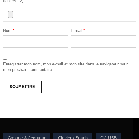
fichiers : 2)
Nom
*
E-mail
*
Enregistrer mon nom, mon e-mail et mon site dans le navigateur pour
mon prochain commentaire.
Casque & écouteur
Clavier / Souris
Clé USB