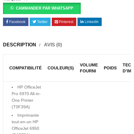
CAMMANDER PAR WHATSAPP
Facebook
Twitter
Pinterest
LinkedIn
DESCRIPTION
AVIS (0)
VOLUME
TECH
COMPATIBILITÉ
COULEUR(S)
POIDS
FOURNI
D’IM
HP OfficeJet
Pro 6970 All-in-
One Printer
(T0F39A)
Imprimante
tout-en-un HP
OfficeJet 6950