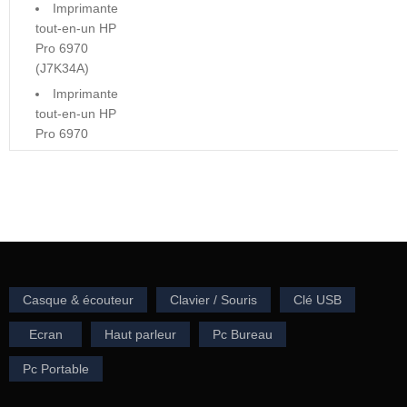
Imprimante
tout-en-un HP
Pro 6970
(J7K34A)
Imprimante
tout-en-un HP
Pro 6970
Casque & écouteur
Clavier / Souris
Clé USB
Ecran
Haut parleur
Pc Bureau
Pc Portable