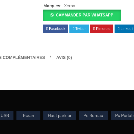
Marques:
Xerox
CAMMANDER PAR WHATSAPP
Facebook
Twitter
Pinterest
LinkedI
S COMPLÉMENTAIRES
AVIS (0)
 USB
Ecran
Haut parleur
Pc Bureau
Pc Portab