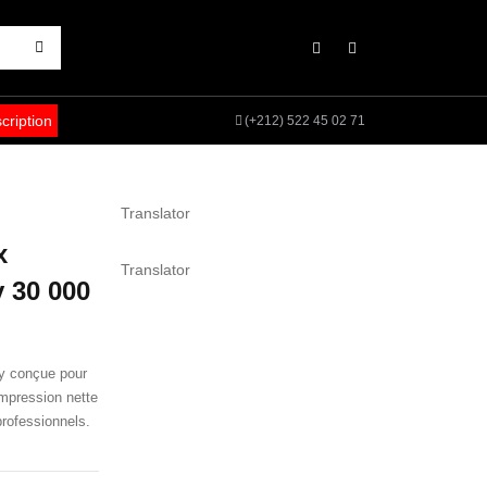
scription
(+212) 522 45 02 71
Translator
x
Translator
 30 000
y conçue pour
mpression nette
rofessionnels.