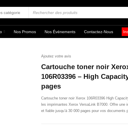
fo
Nos Promos
Nos Événements
Contactez-Nous
In
Ajoutez votre avis
Cartouche toner noir Xero
106R03396 – High Capacity
pages
Cartouche toner noir Xerox 106R03396 High Capacit
les imprimantes Xerox VersaLink B7000. Offre une i
et fiable jusqu’à 30 000 pages pour vos documents p