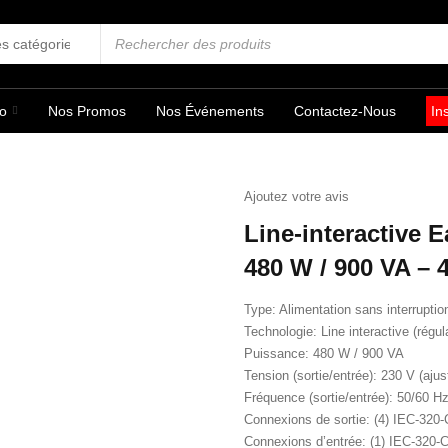
fo
Nos Promos
Nos Événements
Contactez-Nous
In
Ajoutez votre avis
Line-interactive
480 W / 900 VA – 
Type: Alimentation sans interruptio
Technologie: Line interactive (régu
Puissance: 480 W / 900 VA
Tension (sortie/entrée): 230 V (aju
Fréquence (sortie/entrée): 50/60 H
Connexions de sortie: (4) IEC-320
Connexions d’entrée: (1) IEC-320-