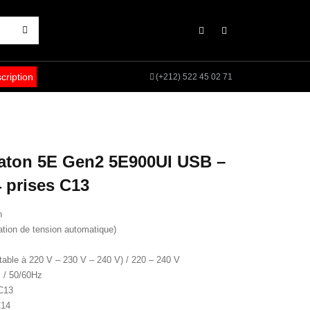
scription
(+212) 522 45 02 71
 Eaton 5E Gen2 5E900UI USB –
4 prises C13
n
lation de tension automatique)
stable à 220 V – 230 V – 240 V) / 220 – 240 V
z / 50/60Hz
-C13
C14