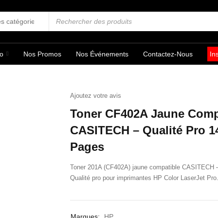
fo
Nos Promos
Nos Événements
Contactez-Nous
In
Ajoutez votre avis
Toner CF402A Jaune Comp
CASITECH – Qualité Pro 1
Pages
Toner 201A (CF402A) jaune compatible CASITECH 
Qualité pro pour imprimantes HP Color LaserJet Pro
Marques:
HP