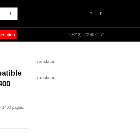
scription
(+212) 522 45 02 71
Translator
atible
Translator
400
– 1400 pages.
.