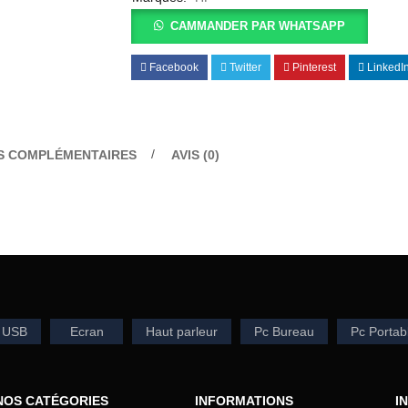
CAMMANDER PAR WHATSAPP
Facebook
Twitter
Pinterest
LinkedI
S COMPLÉMENTAIRES
AVIS (0)
 USB
Ecran
Haut parleur
Pc Bureau
Pc Portab
NOS CATÉGORIES
INFORMATIONS
I