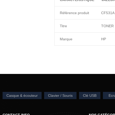
Référence produit
CF531A
Titre
TONER 
Marque
HP
Casque & écouteur
Clavier / Souris
Clé USB
Ecr