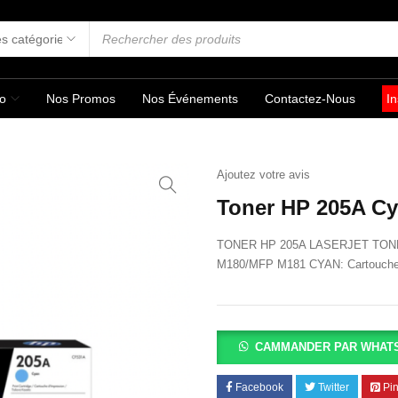
fo
Nos Promos
Nos Événements
Contactez-Nous
In
Ajoutez votre avis
Toner HP 205A C
TONER HP 205A LASERJET TON
M180/MFP M181 CYAN: Cartouche ou
CAMMANDER PAR WHAT
Facebook
Twitter
Pin