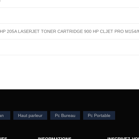
HP 205A LASERJET TONER CARTRIDGE 900 HP CLJET PRO M154/
an
Haut parleur
Pc Bureau
Pc Portable