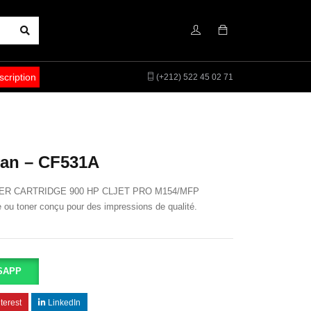
scription
(+212) 522 45 02 71
yan – CF531A
ER CARTRIDGE 900 HP CLJET PRO M154/MFP
 toner conçu pour des impressions de qualité.
SAPP
terest
LinkedIn