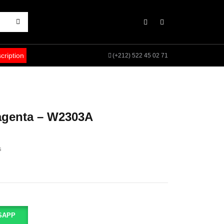
scription
(+212) 522 45 02 71
agenta – W2303A
s
SAPP