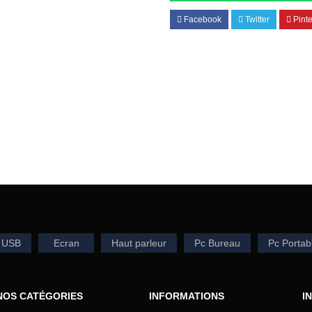
Facebook
Twitter
Pinte
 USB
Ecran
Haut parleur
Pc Bureau
Pc Portab
NOS CATÉGORIES
INFORMATIONS
I