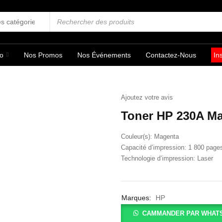
fo
Nos Promos
Nos Événements
Contactez-Nous
In
Ajoutez votre avis
Toner HP 230A M
Couleur(s): Magenta
Capacité d’impression: 1 800 page
Technologie d’impression: Laser
Marques:
HP
CAMMANDER PAR WHAT