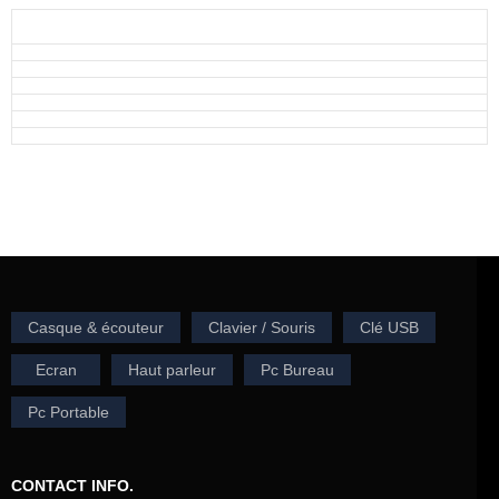
Casque & écouteur
Clavier / Souris
Clé USB
Ecran
Haut parleur
Pc Bureau
Pc Portable
CONTACT INFO.