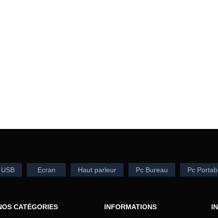
 USB
Ecran
Haut parleur
Pc Bureau
Pc Portab
NOS CATÉGORIES
INFORMATIONS
I