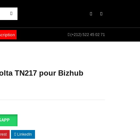
scription
(+212) 522 45 02 71
olta TN217 pour Bizhub
SAPP
rest
LinkedIn