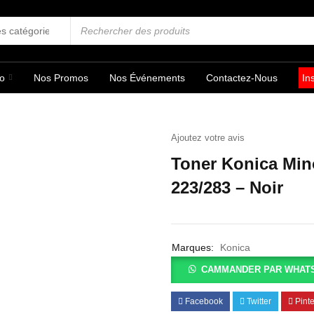
fo
Nos Promos
Nos Événements
Contactez-Nous
In
Ajoutez votre avis
Toner Konica Min
223/283 – Noir
Marques:
Konica
CAMMANDER PAR WHAT
Facebook
Twitter
Pinte