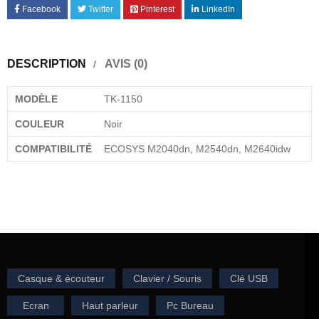
Facebook
Twitter
Pinterest
LinkedIn
DESCRIPTION
AVIS (0)
MODÈLE
TK-1150
COULEUR
Noir
COMPATIBILITÉ
ECOSYS M2040dn, M2540dn, M2640idw
Casque & écouteur
Clavier / Souris
Clé USB
Ecran
Haut parleur
Pc Bureau