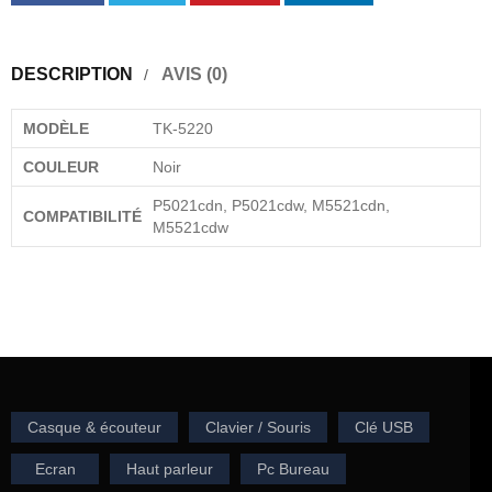
DESCRIPTION
AVIS (0)
MODÈLE
TK-5220
COULEUR
Noir
P5021cdn, P5021cdw, M5521cdn,
COMPATIBILITÉ
M5521cdw
Casque & écouteur
Clavier / Souris
Clé USB
Ecran
Haut parleur
Pc Bureau