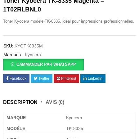
Toner Kyocera TK-8335 Magenta –
1T02RLBNL0
Toner Kyocera modèle TK-8335, idéal pour impressions professionnelles.
SKU:
KYOTK8335M
Marques:
Kyocera
CAMMANDER PAR WHATSAPP
Facebook
Twitter
Pinterest
LinkedIn
DESCRIPTION
AVIS (0)
MARQUE
Kyocera
MODÈLE
TK-8335