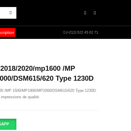
scription
(+212) 522 45 02 71
/2018/2020/mp1600 /MP
000/DSM615/620 Type 1230D
600 /MP 1500/MP1900/MP2000/DSM615/620 Type 1230D:
impressions de qualité.
SAPP