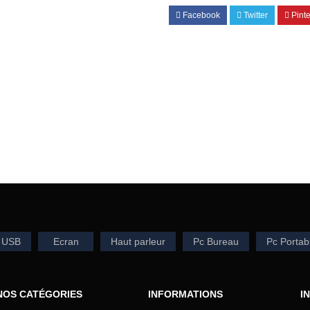
Facebook
Twitter
Pinte
 USB
Ecran
Haut parleur
Pc Bureau
Pc Portab
NOS CATÉGORIES
INFORMATIONS
I