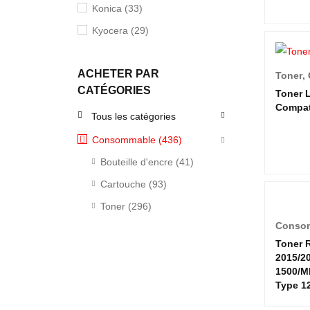
Konica
(33)
Kyocera
(29)
Lexmark
(27)
ACHETER PAR
Ricoh
(4)
Toner
,
CATÉGORIES
Toner 
Samsung
(4)
Compat
Tous les catégories
Toshiba
(2)
Consommable (436)
Xerox
(14)
Bouteille d'encre (41)
Cartouche (93)
Toner (296)
Conso
Toner 
2015/2
1500/M
Type 1