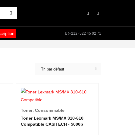
scription
(+212) 522 45 02 71
Tri par défaut
Toner
,
Consommable
Toner Lexmark MS/MX 310-610
Compatible CASITECH - 5000p