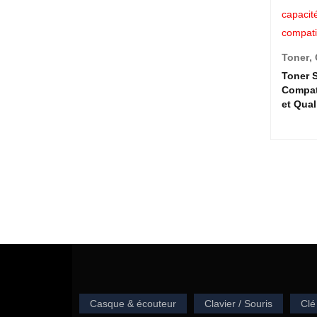
Toner
,
Toner 
Compati
et Qual
Casque & écouteur
Clavier / Souris
Clé