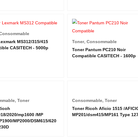
Consommable
Lexmark MS312/315/415
Toner
,
Consommable
ible CASITECH - 5000p
Toner Pantum PC210 Noir
Compatible CASITECH - 1600p
mmable
,
Toner
Consommable
,
Toner
Ricoh
Toner Ricoh Aficio 1515 /AFICI
018/2020/mp1600 /MP
MP201/dsm415/MP161 Type 12
P1900/MP2000/DSM615/620
230D