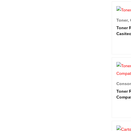
Toner
,
Toner 
Casite
Conso
Toner 
Compat