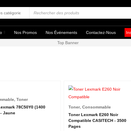
fo
Nos Promos
Nos Événements
Contactez-Nous
In
mmable
,
Toner
Lexmark 78C50Y0 (1400
Toner
,
Consommable
 - Jaune
Toner Lexmark E260 Noir
Compatible CASITECH - 3500
Pages