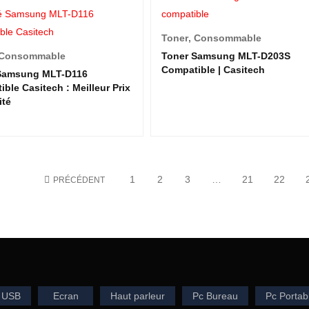
Toner
,
Consommable
Consommable
Toner Samsung MLT-D203S
Compatible | Casitech
Samsung MLT-D116
ble Casitech : Meilleur Prix
ité
1
2
3
…
21
22
PRÉCÉDENT
 USB
Ecran
Haut parleur
Pc Bureau
Pc Portab