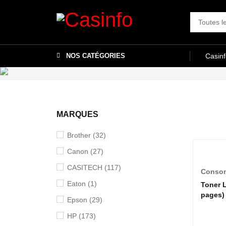
NOS CATÉGORIES
Casin
MARQUES
Brother
(32)
Canon
(27)
CASITECH
(117)
Conso
Eaton
(1)
Toner 
pages)
Epson
(29)
HP
(173)