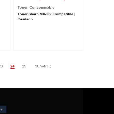
Toner
,
Consommable
Toner Sharp MX-238 Compatible |
Casitech
23
24
25
SUIVANT
le