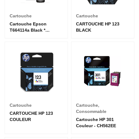
Cartouche
Cartouche
Cartouche Epson
CARTOUCHE HP 123
T664114a Black *
BLACK
L130*110*1300*L1455 *
L382*L3060
Cartouche
Cartouche
,
Consommable
CARTOUCHE HP 123
COULEUR
Cartouche HP 301
Couleur - CH562EE