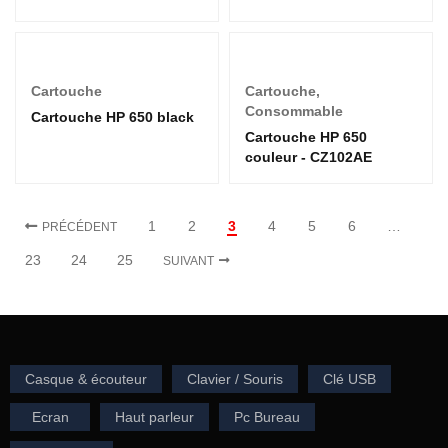
Cartouche
Cartouche
,
Consommable
Cartouche HP 650 black
Cartouche HP 650
couleur - CZ102AE
1
2
3
4
5
6
…
PRÉCÉDENT
23
24
25
SUIVANT
Casque & écouteur
Clavier / Souris
Clé USB
Ecran
Haut parleur
Pc Bureau